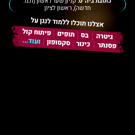
כתובת ביה״ס:
קניון שער ראשון (ת.מ.
חדשה), ראשון לציון