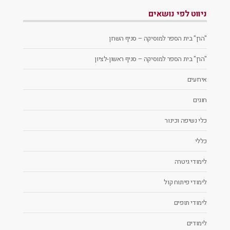
ניווט לפי נושאים
"הרן" בית הספר למוסיקה – סניף השרון
"הרן" בית הספר למוסיקה – סניף ראשון-לציון
אירועים
חוגים
כלי נשיפה וכינור
כללי
לימודי גיטרה
לימודי פיתוח קול
לימודי תופים
לימודים