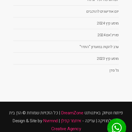
יום אודישנים להרכבים
מופע קיץ 2024
פוריג'אם 2024
ערב להקות במועדון "התדר"
מופע קיץ 2023
גל סדן
פיתוח ושיווק באינטרנט
DreamZone
| כל הזכויות שמורות © הרן בית
ספר למוזיקה | עריכה -
איתמר קפלן
| Design & Site by
Nvrmnd
Creative Agency