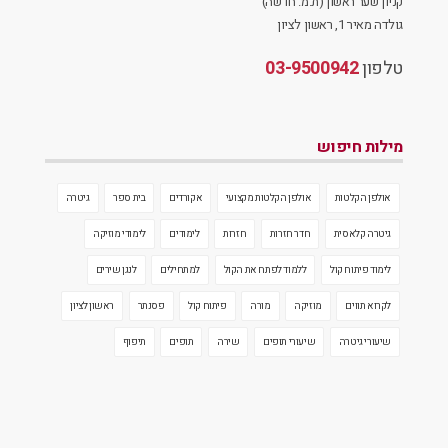
קניון שער ראשון (ת.מ. חדשה)
גולדה מאיר 1, ראשון לציון
טלפון
03-9500942
מילות חיפוש
אולפן הקלטות
אולפן הקלטות מקצועי
אקורדים
בית ספר
גיטרה
גיטרה קלאסית
חדר חזרות
חזרות
לימודים
לימודי מוזיקה
לימוד פיתוח קול
ללמוד לפתח את הקול
למתחילים
לנגן שירים
לקרוא תווים
מוזיקה
מורה
פיתוח קול
פסנתר
ראשון לציון
שיעורי גיטרה
שיעורי תופים
שירה
תופים
תיפוף