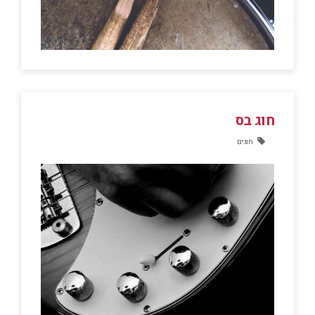
חוג בס
חוגים