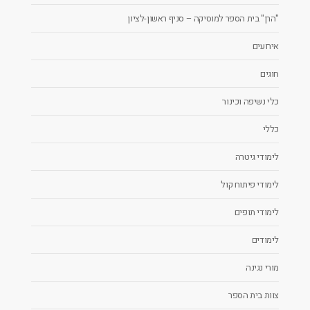
"הרן" בית הספר למוסיקה – סניף ראשון-לציון
אירועים
חוגים
כלי נשיפה וכינור
כללי
לימודי גיטרה
לימודי פיתוח קול
לימודי תופים
לימודים
מורי נגינה
צוות בית הספר