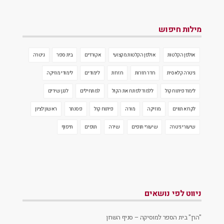
מילות חיפוש
אולפן הקלטות
אולפן הקלטות מקצועי
אקורדים
בית ספר
גיטרה
גיטרה קלאסית
חדר חזרות
חזרות
לימודים
לימודי מוזיקה
לימוד פיתוח קול
ללמוד לפתח את הקול
למתחילים
לנגן שירים
לקרוא תווים
מוזיקה
מורה
פיתוח קול
פסנתר
ראשון לציון
שיעורי גיטרה
שיעורי תופים
שירה
תופים
תיפוף
ניווט לפי נושאים
"הרן" בית הספר למוסיקה – סניף השרון