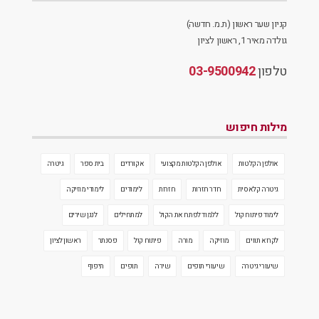
קניון שער ראשון (ת.מ. חדשה)
גולדה מאיר 1, ראשון לציון
טלפון
03-9500942
מילות חיפוש
אולפן הקלטות
אולפן הקלטות מקצועי
אקורדים
בית ספר
גיטרה
גיטרה קלאסית
חדר חזרות
חזרות
לימודים
לימודי מוזיקה
לימוד פיתוח קול
ללמוד לפתח את הקול
למתחילים
לנגן שירים
לקרוא תווים
מוזיקה
מורה
פיתוח קול
פסנתר
ראשון לציון
שיעורי גיטרה
שיעורי תופים
שירה
תופים
תיפוף