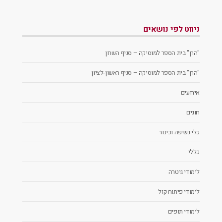
ניווט לפי נושאים
"הרן" בית הספר למוסיקה – סניף השרון
"הרן" בית הספר למוסיקה – סניף ראשון-לציון
אירועים
חוגים
כלי נשיפה וכינור
כללי
לימודי גיטרה
לימודי פיתוח קול
לימודי תופים