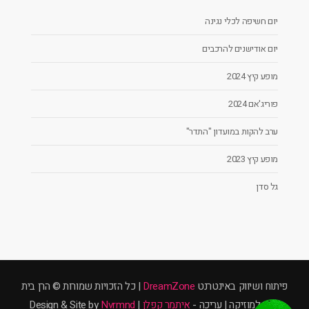
יום חשיפה לכלי נגינה
יום אודישנים להרכבים
מופע קיץ 2024
פוריג'אם 2024
ערב להקות במועדון "התדר"
מופע קיץ 2023
גל סדן
פיתוח ושיווק באינטרנט
DreamZone
| כל הזכויות שמורות © הרן בית
ספר למוזיקה | עריכה -
איתמר קפלן
| Design & Site by
Nvrmnd