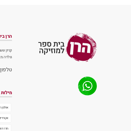
הרן בי
קניון שע
גולדה מאיר 1, ראשו
טלפון
מילות 
אולפן ה
אקורדים
חדר חזר