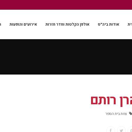
ית
אודות ביה״ס
אולפן הקלטות וחדר חזרות
אירועים והופעות
ה
רן רותם
צוות בית הספר