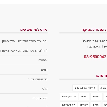
ת הספר למוזיקה
ניווט לפי נושאים
ר ראשון (ת.מ. חדשה)
"הרן" בית הספר למוסיקה – סניף השרון
ן לציון
"הרן" בית הספר למוסיקה – סניף ראשון-לצ
03-9500942
אירועים
חוגים
חיפוש
כלי נשיפה וכינור
קלטות
אולפן הקלטות מקצועי
כללי
בית ספר
גיטרה
גיטרה קלאסית
לימודי גיטרה
ות
חזרות
לימודים
לימודי מוזיקה