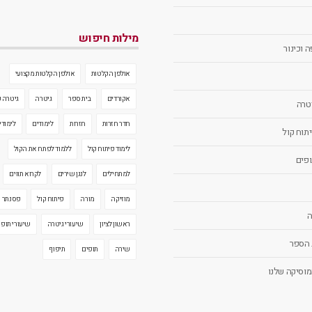
מילות חיפוש
 וכינור
אולפן הקלטות
אולפן הקלטות מקצועי
אקורדים
בית ספר
גיטרה
גיטרה 
יטרה
חדר חזרות
חזרות
לימודים
לימודי
יתוח קול
לימוד פיתוח קול
ללמוד לפתח את הקול
ופים
למתחילים
לנגן שירים
לקרוא תווים
מוזיקה
מורה
פיתוח קול
פסנתר
ה
ראשון לציון
שיעורי גיטרה
שיעורי תופי
 הספר
שירה
תופים
תיפוף
מוסיקה שלנו