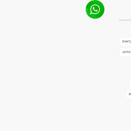
קלאסית
 מוזיקה
ם