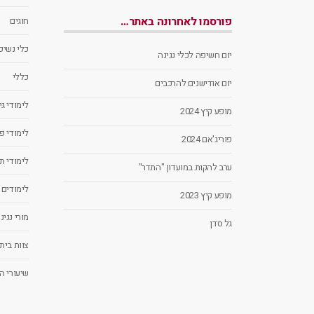
פורסמו לאחרונה באתר…
חוגים
כלי נשיפה
יום חשיפה לכלי נגינה
כללי
יום אודישנים להרכבים
לימודי ג
מופע קיץ 2024
לימודי פ
פוריג'אם 2024
לימודי ת
ערב להקות במועדון "התדר"
לימודים
מופע קיץ 2023
מורי נגינ
גל סדן
צוות בית
שיעורי ה