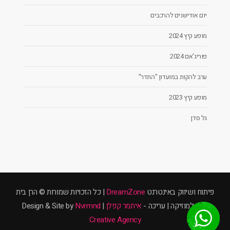
יום אודישנים להרכבים
מופע קיץ 2024
פוריג'אם 2024
ערב להקות במועדון "התדר"
מופע קיץ 2023
גל סדן
פיתוח ושיווק באינטרנט
DreamZone
| כל הזכויות שמורות © הרן בית
ספר למוזיקה | עריכה -
איתמר קפלן
| Design & Site by
Nvrmnd
Creative Agency