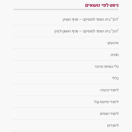
ניווט לפי נושאים
"הרן" בית הספר למוסיקה – סניף השרון
"הרן" בית הספר למוסיקה – סניף ראשון-לציון
אירועים
חוגים
כלי נשיפה וכינור
כללי
לימודי גיטרה
לימודי פיתוח קול
לימודי תופים
לימודים