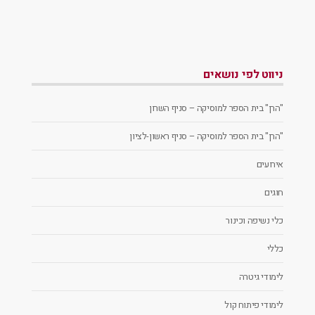
ניווט לפי נושאים
"הרן" בית הספר למוסיקה – סניף השרון
"הרן" בית הספר למוסיקה – סניף ראשון-לציון
אירועים
חוגים
כלי נשיפה וכינור
כללי
לימודי גיטרה
לימודי פיתוח קול