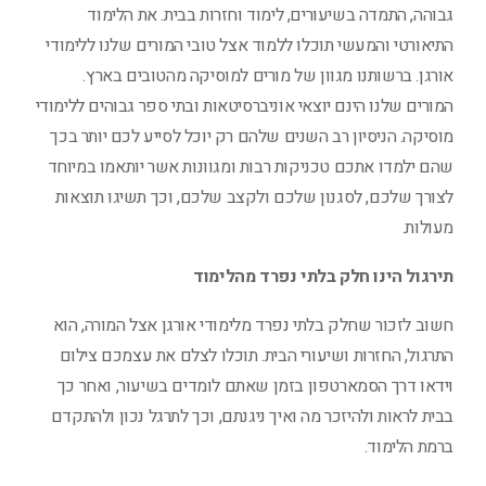
גבוהה, התמדה בשיעורים, לימוד וחזרות בבית. את הלימוד
התיאורטי והמעשי תוכלו ללמוד אצל טובי המורים שלנו ללימודי
אורגן. ברשותנו מגוון של מורים למוסיקה מהטובים בארץ.
המורים שלנו הינם יוצאי אוניברסיטאות ובתי ספר גבוהים ללימודי
מוסיקה. הניסיון רב השנים שלהם רק יוכל לסייע לכם יותר בכך
שהם ילמדו אתכם טכניקות רבות ומגוונות אשר יותאמו במיוחד
לצורך שלכם, לסגנון שלכם ולקצב שלכם, וכך תשיגו תוצאות
מעולות.
תירגול הינו חלק בלתי נפרד מהלימוד
חשוב לזכור שחלק בלתי נפרד מלימודי אורגן אצל המורה, הוא
התרגול, החזרות ושיעורי הבית. תוכלו לצלם את עצמכם צילום
וידאו דרך הסמארטפון בזמן שאתם לומדים בשיעור, ואחר כך
בבית לראות ולהיזכר מה ואיך ניגנתם, וכך לתרגל נכון ולהתקדם
ברמת הלימוד.