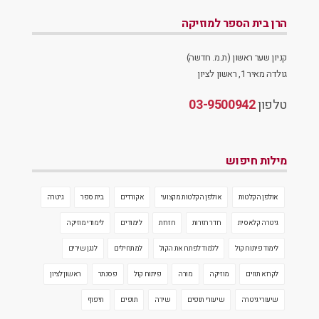
הרן בית הספר למוזיקה
קניון שער ראשון (ת.מ. חדשה)
גולדה מאיר 1, ראשון לציון
טלפון
03-9500942
מילות חיפוש
אולפן הקלטות
אולפן הקלטות מקצועי
אקורדים
בית ספר
גיטרה
גיטרה קלאסית
חדר חזרות
חזרות
לימודים
לימודי מוזיקה
לימוד פיתוח קול
ללמוד לפתח את הקול
למתחילים
לנגן שירים
לקרוא תווים
מוזיקה
מורה
פיתוח קול
פסנתר
ראשון לציון
שיעורי גיטרה
שיעורי תופים
שירה
תופים
תיפוף