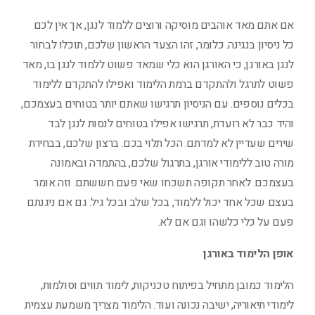
אם אתם מאד אוהבים מוסיקה ורוצים ללמוד לנגן, אך אין לכם
כל ניסיון בנגינה. כלומר, זהו הצעד הראשון שלכם, תוכלו לבחור
לנגן באורגן, כי האורגן הוא כלי שמאד פשוט ללמוד לנגן בו, מאד
פשוט לתרגל ולהתקדם ברמת הלימוד ואפילו להתקדם ללימוד
בכלים נוספים. עם הניסיון תרגישו שאתם יותר בטוחים בעצמכם,
והיד כבר לא רועדת, תרגישו אפילו בטוחים לנסות לנגן לבד
שירים שעדיין לא למדתם. הכל תלוי בכם. ברצון שלכם, בבחירת
מורה טוב ללימודי אורגן, בתרגול שלכם, בהתמדה ובאמונה
בעצמכם. לאחר תקופה תשכחו שאי פעם חששתם. וזה אומר
בעצם שכל אחד יכול ללמוד, בכל שלב ובכל גיל. גם אם ניגנתם
פעם על כלי כלשהו וגם אם לא.
אופן הלימוד באורגן
הלימוד כמובן מתחיל בפיתוח טכניקות, לימוד תווים וסולמות,
לימודי תיאוריה, ישיבה נכונה ועוד. הלימוד מצריך משמעת עצמית