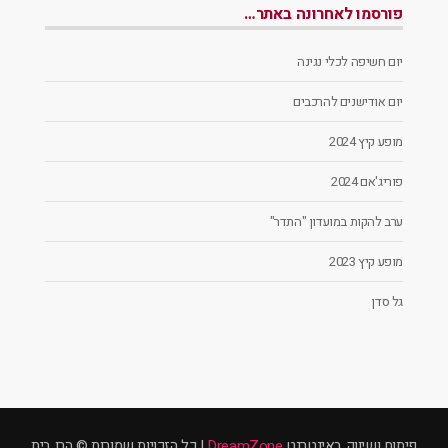
פורסמו לאחרונה באתר…
יום חשיפה לכלי נגינה
יום אודישנים להרכבים
מופע קיץ 2024
פוריג'אם 2024
ערב להקות במועדון "התדר"
מופע קיץ 2023
גל סדן
פיתוח ושיווק באינטרנט
DreamZone
| כל הזכויות שמורות © הרן בית