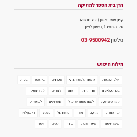
הרן בית הספר למוזיקה
קניון שער ראשון (ת.מ. חדשה)
גולדה מאיר 1, ראשון לציון
טלפון
03-9500942
מילות חיפוש
אולפן הקלטות
אולפן הקלטות מקצועי
אקורדים
בית ספר
גיטרה
גיטרה קלאסית
חדר חזרות
חזרות
לימודים
לימודי מוזיקה
לימוד פיתוח קול
ללמוד לפתח את הקול
למתחילים
לנגן שירים
לקרוא תווים
מוזיקה
מורה
פיתוח קול
פסנתר
ראשון לציון
שיעורי גיטרה
שיעורי תופים
שירה
תופים
תיפוף