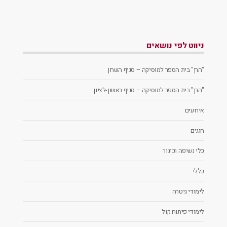
ניווט לפי נושאים
"הרן" בית הספר למוסיקה – סניף השרון
"הרן" בית הספר למוסיקה – סניף ראשון-לציון
אירועים
חוגים
כלי נשיפה וכינור
כללי
לימודי גיטרה
לימודי פיתוח קול