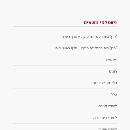
ניווט לפי נושאים
"הרן" בית הספר למוסיקה – סניף השרון
"הרן" בית הספר למוסיקה – סניף ראשון-לציון
אירועים
חוגים
כלי נשיפה וכינור
כללי
לימודי גיטרה
לימודי פיתוח קול
לימודי תופים