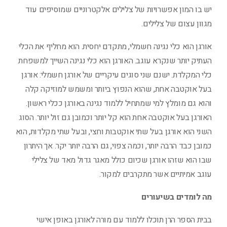
יש בו המון אפשרויות של צלילים אלקטרוניים שמוסיפים עוד
מגוון עצום של צלילים.
אורגן הוא כלי נגינה חשמלי, מתקדם יחסית. הוא מחליף את הכלי
העתיק יותר שנקרא עוגב. האורגן הוא כלי נגינה השייך למשפחת
כלי המקלדת. ישנם שני סוגים עיקריים של אורגן חשמלי: אורגן
בעל אוקטבה אחת, שהוא הנפוץ ביותר ומשמש למוזיקה קלה
והוא גם מומלץ למי שמתחיל ללמוד נגינה באורגן ככלי ראשון.
האורגן בעל אוקטבה אחת הוא קל יותר וכמובן גם זול יותר. הסוג
השני הוא אורגן בעל שתי אוקטבות וחצי, ובעל שתי מקלדות, הוא
כמובן כבד הרבה יותר, וכמה צפוי, גם הרבה יותר יקר. אך היתרון
שבו הוא שזהו אורגן שכיום כולל מאגר גדול מאד של צלילי
עוגב אמיתיים אשר מתקרבים למקור.
מה לומדים בשיעורים
בבית הספר הרן תוכלו ללמוד עם מורה לאורגן באופן אישי