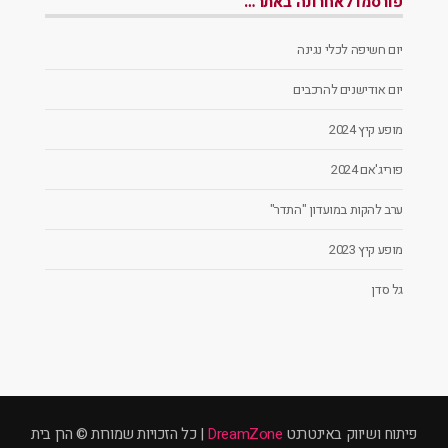
פורסמו לאחרונה באתר…
יום חשיפה לכלי נגינה
יום אודישנים להרכבים
מופע קיץ 2024
פוריג'אם 2024
ערב להקות במועדון "התדר"
מופע קיץ 2023
גל סדן
פיתוח ושיווק באינטרנט
DreamZone
| כל הזכויות שמורות © הרן בית