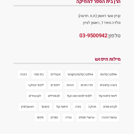
הרן בית הספר למוזיקה
קניון שער ראשון (ת.מ. חדשה)
גולדה מאיר 1, ראשון לציון
טלפון
03-9500942
מילות חיפוש
אולפן הקלטות
אולפן הקלטות מקצועי
אקורדים
בית ספר
גיטרה
גיטרה קלאסית
חדר חזרות
חזרות
לימודים
לימודי מוזיקה
לימוד פיתוח קול
ללמוד לפתח את הקול
למתחילים
לנגן שירים
לקרוא תווים
מוזיקה
מורה
פיתוח קול
פסנתר
ראשון לציון
שיעורי גיטרה
שיעורי תופים
שירה
תופים
תיפוף