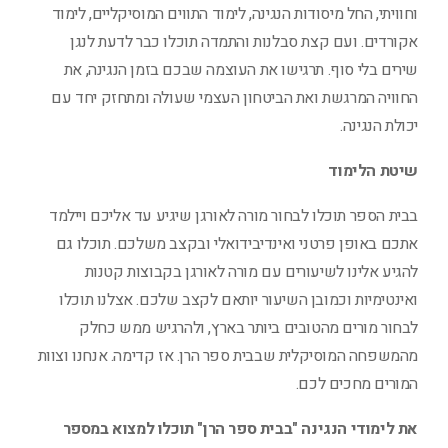
וחוויתי, החל מיסודות הנגינה, לימוד התווים המוסיקליים, לימוד
אקורדים. ועם קצת סבלנות והתמדה תוכלו כבר לדעת לנגן
שירים בלי סוף. תרגישו את העוצמה שבכם בזמן הנגינה, את
החוויה המרגשת ואת הביטחון העצמי שעולה ומתחזק יחד עם
יכולת הנגינה.
שיטת הלימוד
בבית הספר תוכלו לבחור מורה לאורגן שיגיע עד אליכם ויילמד
אתכם באופן פרטני ואינדיבידואלי ובקצב משלכם. תוכלו גם
להגיע אלינו לשיעורים עם מורה לאורגן בקבוצות קטנות
ואינטימיות וכמובן השיעור יותאם לקצב שלכם. אצלנו תוכלו
לבחור מורים מהטובים ביותר בארץ, ולהרגיש ממש כחלק
מהמשפחה המוסיקלית שבבית ספר הרן. אז קדימה. אנחנו וצוות
המורים מחכים לכם.
את לימודי הנגינה "בבית ספר הרן" תוכלו למצוא במספר