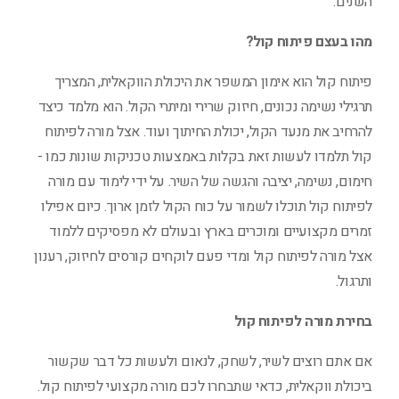
השנים.
מהו בעצם פיתוח קול?
פיתוח קול הוא אימון המשפר את היכולת הווקאלית, המצריך
תרגילי נשימה נכונים, חיזוק שרירי ומיתרי הקול. הוא מלמד כיצד
להרחיב את מנעד הקול, יכולת החיתוך ועוד. אצל מורה לפיתוח
קול תלמדו לעשות זאת בקלות באמצעות טכניקות שונות כמו -
חימום, נשימה, יציבה והגשה של השיר. על ידי לימוד עם מורה
לפיתוח קול תוכלו לשמור על כוח הקול לזמן ארוך. כיום אפילו
זמרים מקצועיים ומוכרים בארץ ובעולם לא מפסיקים ללמוד
אצל מורה לפיתוח קול ומדי פעם לוקחים קורסים לחיזוק, רענון
ותרגול.
בחירת מורה לפיתוח קול
אם אתם רוצים לשיר, לשחק, לנאום ולעשות כל דבר שקשור
ביכולת ווקאלית, כדאי שתבחרו לכם מורה מקצועי לפיתוח קול.