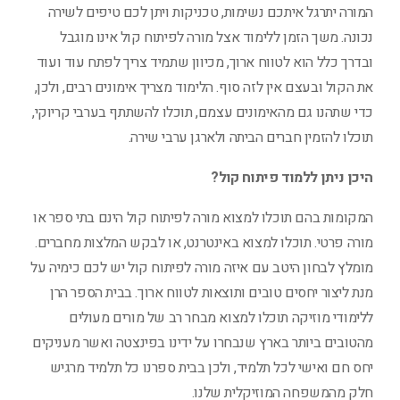
המורה יתרגל איתכם נשימות, טכניקות ויתן לכם טיפים לשירה
נכונה. משך הזמן ללימוד אצל מורה לפיתוח קול אינו מוגבל
ובדרך כלל הוא לטווח ארוך, מכיוון שתמיד צריך לפתח עוד ועוד
את הקול ובעצם אין לזה סוף. הלימוד מצריך אימונים רבים, ולכן,
כדי שתהנו גם מהאימונים עצמם, תוכלו להשתתף בערבי קריוקי,
תוכלו להזמין חברים הביתה ולארגן ערבי שירה.
היכן ניתן ללמוד פיתוח קול?
המקומות בהם תוכלו למצוא מורה לפיתוח קול הינם בתי ספר או
מורה פרטי. תוכלו למצוא באינטרנט, או לבקש המלצות מחברים.
מומלץ לבחון היטב עם איזה מורה לפיתוח קול יש לכם כימיה על
מנת ליצור יחסים טובים ותוצאות לטווח ארוך. בבית הספר הרן
ללימודי מוזיקה תוכלו למצוא מבחר רב של מורים מעולים
מהטובים ביותר בארץ שנבחרו על ידינו בפינצטה ואשר מעניקים
יחס חם ואישי לכל תלמיד, ולכן בבית ספרנו כל תלמיד מרגיש
חלק מהמשפחה המוזיקלית שלנו.