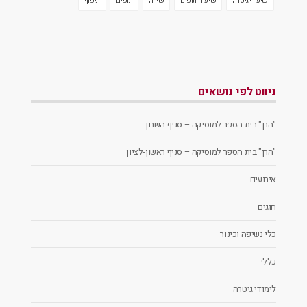
שיעורי גיטרה
שיעורי תופים
שירה
תופים
תיפוף
ניווט לפי נושאים
"הרן" בית הספר למוסיקה – סניף השרון
"הרן" בית הספר למוסיקה – סניף ראשון-לציון
אירועים
חוגים
כלי נשיפה וכינור
כללי
לימודי גיטרה