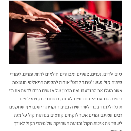
כיום ילדים, נערים, צעירים ומבוגרים חולמים להיות זמרים. לימודי
פיתוח קול נעשו "טרנד לוהט" אודות לתכניות הריאליטי הנוצצות
אשר העלו את המודעות ואת הרצון של אנשים רבים לדעת את רזי
השירה. גם אם אינכם רוצים לעסוק בתחום כמקצוע לחיים,
תוכלו ללמוד בכדי לשיר שירה בציבור וקריוקי. ישנם אף שחקנים
רבים שאינם זמרים אשר לוקחים קורסים בפיתוח קול על מנת
לשפר את איכות הקול ומניעת השחיקה של מיתרי הקול לאורך