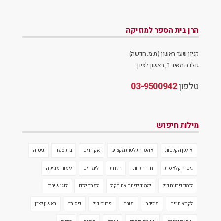
הרן בית הספר למוזיקה
קניון שער ראשון (ת.מ. חדשה)
גולדה מאיר 1, ראשון לציון
טלפון
03-9500942
מילות חיפוש
אולפן הקלטות
אולפן הקלטות מקצועי
אקורדים
בית ספר
גיטרה
גיטרה קלאסית
חדר חזרות
חזרות
לימודים
לימודי מוזיקה
לימוד פיתוח קול
ללמוד לפתח את הקול
למתחילים
לנגן שירים
לקרוא תווים
מוזיקה
מורה
פיתוח קול
פסנתר
ראשון לציון