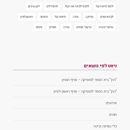
לימוד פיתוח קול
ללמוד לפתח את הקול
למתחילים
לנגן שירים
לקרוא תווים
מוזיקה
מורה
פיתוח קול
פסנתר
ראשון לציון
שיעורי גיטרה
שיעורי תופים
שירה
תופים
תיפוף
ניווט לפי נושאים
"הרן" בית הספר למוסיקה – סניף השרון
"הרן" בית הספר למוסיקה – סניף ראשון-לציון
אירועים
חוגים
כלי נשיפה וכינור