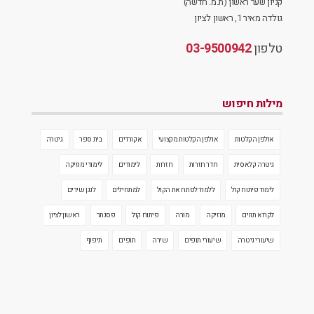
קניון שער ראשון (ת.מ. חדשה)
גולדה מאיר 1, ראשון לציון
טלפון
03-9500942
מילות חיפוש
אולפן הקלטות
אולפן הקלטות מקצועי
אקורדים
בית ספר
גיטרה
גיטרה קלאסית
חדר חזרות
חזרות
לימודים
לימודי מוזיקה
לימוד פיתוח קול
ללמוד לפתח את הקול
למתחילים
לנגן שירים
לקרוא תווים
מוזיקה
מורה
פיתוח קול
פסנתר
ראשון לציון
שיעורי גיטרה
שיעורי תופים
שירה
תופים
תיפוף