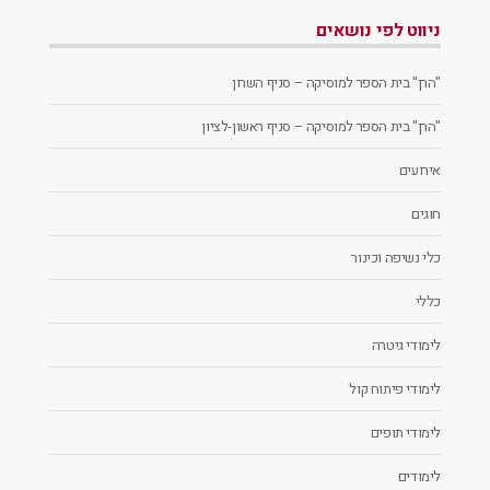
ניווט לפי נושאים
"הרן" בית הספר למוסיקה – סניף השרון
"הרן" בית הספר למוסיקה – סניף ראשון-לציון
אירועים
חוגים
כלי נשיפה וכינור
כללי
לימודי גיטרה
לימודי פיתוח קול
לימודי תופים
לימודים