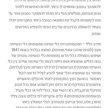
לבחור בין סגנונות הרוק, בלוז, ג'אז, קלאסי, פלמנקו או פיוז'ן
ולהתמקד בסגנון המתאים לו ביותר. למרות האפשרות ללמוד
מגוון סגנונות, ממליצים מורי בית הספר להתמקד בסגנון אחד על
מנת להתמחות ולקבל את התוצאה הטובה ביותר. מתקדמים יוכלו
בעתיד להשתלב בהרכבים של בית הספר ולהופיע באירועים
שונים.
מידע כללי – הסקסופון הינו כלי נשיפה ממשפחת כלי הנשיפה
מעץ (למרות שרובו עשוי ממתכת), הומצא בבלגיה בשנת 1841
ושימש בהתחלה ככלי חדש בתזמורות כלי הנשיפה. מטרתו של
בונה הכלים שהמציא אותו הייתה לבנות כלי שיהווה שילוב בין כלי
הנשיפה ממתכת (כגון חצוצרה) לבין לכי הנשיפה מעץ (קלרניט),
מסופר גם שממציא הכלי שאף להגיע לצליל הדומה לקול
האנושי.. בהמשך הפך הסקסופון לאחד מהכלים הראשיים
והחשובים במוזיקת הג'אז וכיום ניתן לשמוע אותו בכל סגנון
מוזיקלי מרוק,בלוז, ג'אז רגאיי ועוד, ככלי ליווי או ככלי מוביל.
במשפחת הסקסופונים 4 כלים עיקריים לפי גדלים וגובה צליל:
סופרן, אלט, טנור ובריטון סקסופון. הכלי המומלץ ביותר
לתלמידים מתחילים הינו סקסופון אלט בשל גודלו ומשקלו