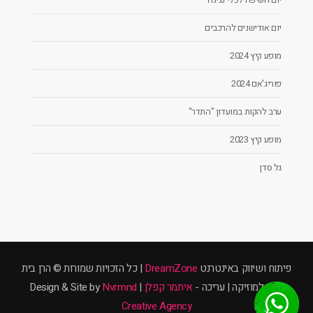
יום אודישנים להרכבים
מופע קיץ 2024
פוריג'אם 2024
ערב להקות במועדון "התדר"
מופע קיץ 2023
גל סדן
פיתוח ושיווק באינטרנט
DreamZone
| כל הזכויות שמורות © הרן בית
ספר למוזיקה | עריכה -
איתמר קפלן
| Design & Site by
Nvrmnd
Creative Agency