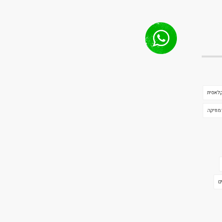
קלאסית
 מוזיקה
ם