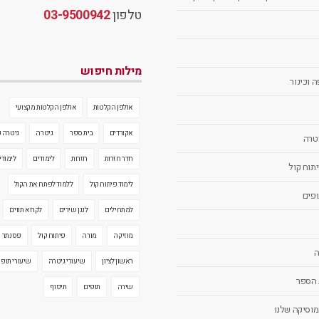
טלפון
03-9500942
מילות חיפוש
 וכינור
אולפן הקלטות
אולפן הקלטות מקצועי
אקורדים
בית ספר
גיטרה
גיטרה 
יטרה
חדר חזרות
חזרות
לימודים
לימודי
יתוח קול
לימוד פיתוח קול
ללמוד לפתח את הקול
ופים
למתחילים
לנגן שירים
לקרוא תווים
מוזיקה
מורה
פיתוח קול
פסנתר
ה
ראשון לציון
שיעורי גיטרה
שיעורי תופי
 הספר
שירה
תופים
תיפוף
מוסיקה שלנו