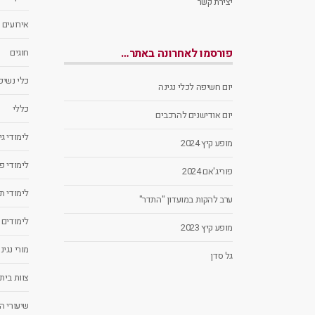
יצירת קשר
אירועים
פורסמו לאחרונה באתר…
חוגים
כלי נשיפה
יום חשיפה לכלי נגינה
כללי
יום אודישנים להרכבים
לימודי ג
מופע קיץ 2024
לימודי פ
פוריג'אם 2024
לימודי ת
ערב להקות במועדון "התדר"
לימודים
מופע קיץ 2023
מורי נגינ
גל סדן
צוות בית
שיעורי ה