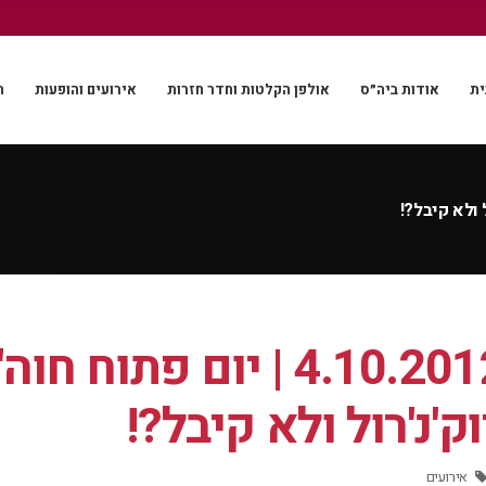
ית
אודות ביה״ס
אולפן הקלטות וחדר חזרות
אירועים והופעות
ה
4.10.2012 | יום פתוח
ק'נ'רול ולא קיבל?!
אירועים