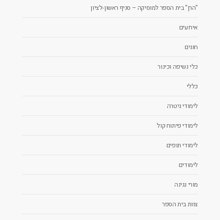
"הרן" בית הספר למוסיקה – סניף ראשון-לציון
אירועים
חוגים
כלי נשיפה וכינור
כללי
לימודי גיטרה
לימודי פיתוח קול
לימודי תופים
לימודים
מורי נגינה
צוות בית הספר