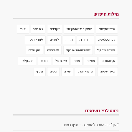
מילות חיפוש
אולפן הקלטות
אולפן הקלטות מקצועי
אקורדים
בית ספר
גיטרה
גיטרה קלאסית
חדר חזרות
חזרות
לימודים
לימודי מוזיקה
לימוד פיתוח קול
ללמוד לפתח את הקול
למתחילים
לנגן שירים
לקרוא תווים
מוזיקה
מורה
פיתוח קול
פסנתר
ראשון לציון
שיעורי גיטרה
שיעורי תופים
שירה
תופים
תיפוף
ניווט לפי נושאים
"הרן" בית הספר למוסיקה – סניף השרון