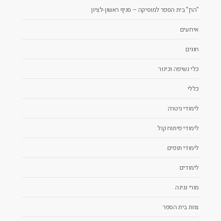
"הרן" בית הספר למוסיקה – סניף ראשון-לציון
אירועים
חוגים
כלי נשיפה וכינור
כללי
לימודי גיטרה
לימודי פיתוח קול
לימודי תופים
לימודים
מורי נגינה
צוות בית הספר