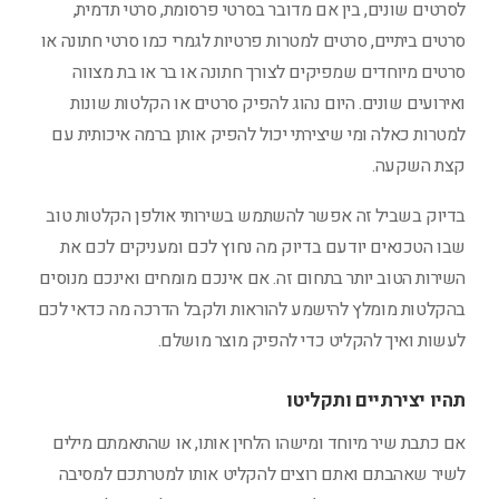
לסרטים שונים, בין אם מדובר בסרטי פרסומת, סרטי תדמית,
סרטים ביתיים, סרטים למטרות פרטיות לגמרי כמו סרטי חתונה או
סרטים מיוחדים שמפיקים לצורך חתונה או בר או בת מצווה
ואירועים שונים. היום נהוג להפיק סרטים או הקלטות שונות
למטרות כאלה ומי שיצירתי יכול להפיק אותן ברמה איכותית עם
קצת השקעה.
בדיוק בשביל זה אפשר להשתמש בשירותי אולפן הקלטות טוב
שבו הטכנאים יודעם בדיוק מה נחוץ לכם ומעניקים לכם את
השירות הטוב יותר בתחום זה. אם אינכם מומחים ואינכם מנוסים
בהקלטות מומלץ להישמע להוראות ולקבל הדרכה מה כדאי לכם
לעשות ואיך להקליט כדי להפיק מוצר מושלם.
תהיו יצירתיים ותקליטו
אם כתבת שיר מיוחד ומישהו הלחין אותו, או שהתאמתם מילים
לשיר שאהבתם ואתם רוצים להקליט אותו למטרתכם למסיבה