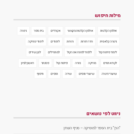
מילות חיפוש
אולפן הקלטות
אולפן הקלטות מקצועי
אקורדים
בית ספר
גיטרה
גיטרה קלאסית
חדר חזרות
חזרות
לימודים
לימודי מוזיקה
לימוד פיתוח קול
ללמוד לפתח את הקול
למתחילים
לנגן שירים
לקרוא תווים
מוזיקה
מורה
פיתוח קול
פסנתר
ראשון לציון
שיעורי גיטרה
שיעורי תופים
שירה
תופים
תיפוף
ניווט לפי נושאים
"הרן" בית הספר למוסיקה – סניף השרון