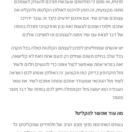
פרטית, או סתם כי החלטתם שעכשיו תורכם להעניק לעצמכם
מתנה מקצועית, זה הזמן להיכנס לאולפן הקלטות ולהקליט את
עצמכם שרים שיר. אם אינכם יודעים כיצד זה עובד ידריכו
אתכם וילמדו אתכם לעשות זאת נכון ואפקטיבי ותוכלו בסופו
של דבר לצאת עם שיר מתנה לעצמכם או למסיבה שלכם.
יש אנשים שמחליטים לפרגן לעצמם הקלטות כאלה בכל מקרה
בכל שלב בחיים משום שחיים רק פעם אחת וזאת לא קלישאה,
זאת בוודאי אמת שאפשר לנצל אותה כדי להגשים חלום ולשיר
מול מיקרופון בדיוק כמו מקצוען. זה האולפן שנותן לכם השראה
לשיר מול הטכנאי שמעודד אתכם ומנחה אתכם לשיר. את שאר
העבודה הוא יעשה מול הקונסולה וייתן לכם בסופו של דבר מוצר
מוגמר.
מה עוד אפשר להקליט?
בשנים האחרונות נפוץ מנהג חביב של תלמידים שמקליטים כל