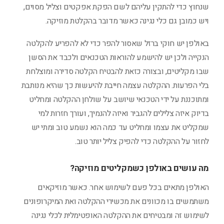
שנחוץ כדי להתקין עליהם לשם הפקת אפקטים וצליל מסוים,
ויש כמובן גם כלי נגינה כאשר מדובר בהקלטת מוזיקה.
באולפן יש חוקי ברזל שאסור להפר כדי לא להפריע להקלטה
הנקייה ולכן יש להישמע להוראות הטכנאים ולכבד את הסשן
שבו מקליטים, ובצורה כזאת להבטיח הקלטה סדירה ומוצלחת
בלי הפרעות. ההקלטה עצמה חייבת להיעשות כך שהיא מנותבת
ומתוכננת על ידי הטכנאי שיושב על שולחן ההקלטה ומחליט
בדיוק איזה צלילים להגביר ואיזה להנמיך, ועורך חזרות למי
שמקליט את עצמו ומחליט עד כמה הוא נשמע טוב ומתי יש
לחזור על ההקלטה כדי להפיק צליל יותר טוב.
מה עושים באולפן כשמקליטים מוזיקה?
האולפן מתאים בכל פעם לשימוש אחר. כאשר מוזיקאים
משתמשים בו מכוונים את מכשירי ההקלטה ואת המיקרופונים
לשימוש זה ומבטיחים את ההקלטה האופטימלית לכלי נגינה