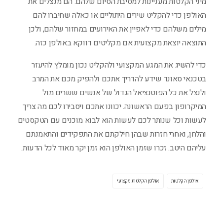
מיני הקלטות מעניינות למסיבת הסיום שלהם. הם מנצלים את
האולפן כדי להקליט שירים היתוליים או כאלה שחיברו להם
מילים משלהם כדי לאפיין את האירועים במחזור שלהם, ולכן
התוצאה יוצאת מקצועית אם מקליטים דווקא באולפן כזה.
כדי להשיג את המגע המקצועי ולהקליט נכון מומלץ להיעזר
בטכנאי סאונד שידע להדריך אתכם ולהפיק מכם את המרב
ולנצל את כל הפוטנציאל הגדול של אנשים ששרים מול
המיקרופון בפעם הראשונה. יכוונו אתכם ויסבירו לכם מה צריך
לעשות וכל שנותר לכם לעשות הוא לבוא מוכנים עם הטקסטים
והלחן, ואחרי חזרות שבהן חילקתם את התפקידים והתאמנתם
עליהם היטב. זכרו שזמן האולפן הוא זמן יקר מאוד לכל הדעות.
אולפן הקלטות
אולפן הקלטות מקצועי