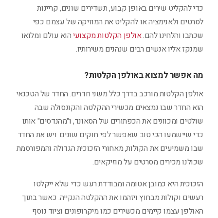
כדי להקליט שירים באופן קבוע, תשדירים שונים, קריינות
לסרטים ולאנימציה או להקליט את המוזיקה של עצמם כפי
שכתבו והלחינו להם.
אולפן הקלטות מקצועי
הוא עולם ומלואו
שמנקז אליו אנשים רבים שנהנים משירותיו.
מה אפשר למצוא באולפן הקלטות?
אולפן הקלטות מורכב בדרך כלל משני חדרים. החדר של הטכנאי
הוא החדר שבו נמצאים מכשירי ההקלטה והקונסולה שבה
שולטים ומכוונים את הכפתורים של הסאונד, ו"מהנדסים" אותו
כדי שיישמעו הכי טוב שאפשר לפי חוקים שונים. ויש את החדר
שבו משמיעים את הקולות, מאחורי הזכוכית הגדולה והמפורסמת
שכולנו מכירים מסרטים על מוזיקאים.
הזכוכית היא כמובן אטומה ומבודדת רעש כדי שלא ייקלטו
רעשים וקולות מבחוץ ויזהמו את ההקלטה הנקייה. כאשר בתוך
האולפן עצמו קיימים מכשירים כמו מיקרופונים וציוד נוסף