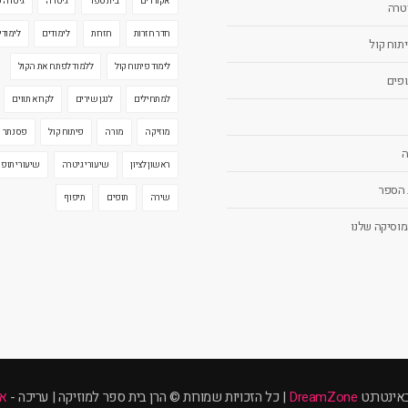
אקורדים
בית ספר
גיטרה
גיטרה 
יטרה
חדר חזרות
חזרות
לימודים
לימודי
יתוח קול
לימוד פיתוח קול
ללמוד לפתח את הקול
ופים
למתחילים
לנגן שירים
לקרוא תווים
מוזיקה
מורה
פיתוח קול
פסנתר
ה
ראשון לציון
שיעורי גיטרה
שיעורי תופי
 הספר
שירה
תופים
תיפוף
מוסיקה שלנו
באינטרנט
DreamZone
| כל הזכויות שמורות © הרן בית ספר למוזיקה | עריכה -
אי