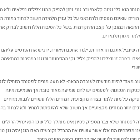
נתר הוא כלי נגינה קלאסי ורב גוני. ניתן להפיק ממנו צלילים נפלאים ול
מורים שאינם מנוסים ולהתבאס על כל עניין הלמידה חשוב לבחור במורה מק
ההנאה וכמובן על קצב ההתקדמות. בשל כל הסיבות הללו חשוב לבדוק את
מד מגוון תלמידים.
ה שיוביל אתכם תו אחר תו, ילמד אתכם תיאוריה, ידגיש את הפרטים עליהם י
ים. בצורה זו תצליחו להפיק צליל נקי מהפסנתר ותנגנו במהירות המתאימה. ז
רי.
ב מאוד להיות מודעים לעובדה הבאה- לא מעט מורים לפסנתר התחילו לנג
ניקות
הנכונות- לפעמים יש להם שמיעה מאוד טובה אך השמיעה אינה
יקה על מנת ללמד בצורה מקצועית. המורים הללו עשויים לגבות מחירים
כים יותר ממורים מקצועיים אך חשוב שלא להתפתות למחיר ולא לבחור בהם
ה לפסנתר שלא צבר מספיק ניסיון אינו מומלץ כלל שכן הוא ינחיל הרגלים 
ו מפתחים הם אלו אשר עושים את ההבדל וקובעים האם הנגן יהיה נגן טוב
ה ניתן להמשיך ולעשות את הדברים בצורה הטובה ביותר.