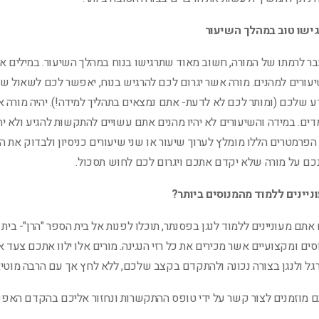
ישו טוב במהלך השיעור
ר לרמתו של המורה, חשוב מאוד שתרגישו בנוח במהלך השיעור. במילים אח
עורים למהנים. מורה אשר יגרום לכם להרגיש בנוח, יאפשר לכם לשאול ש
ע שלכם (ומותר לכם לא לדעת- אתם נמצאים בתהליך למידה!). יהיה מורה איכ
דים. במידה והשיעורים לא יהיו מהנים אתם עשויים להתקשות להגיע ולא יה
הפרמטרים הללו מומלץ לערוך שיעור או שני שיעורים כניסיון ולבדוק את הכ
כם על מורה שלא יקדם אתכם ויגרום לכם לחוש תסכול.
ניינים ללמוד מהמנוסים ביותר?
אתם מעוניינים ללמוד לנגן בפסנתר, תוכלו לפנות אל בית הספר "הרן"- בית
סים ומקצועיים אשר מכירים את כל רזי הנגינה. מורים אלו ילוו אתכם צעד 
גל ולנגן בצורה נכונה ולהתקדם בקצב שלכם, ללא לחץ אך עם הרבה מוטיבצ
 מוזמנים לצור קשר על ידי טופס ההתקשרות ונחזור אליכם בהקדם האפש