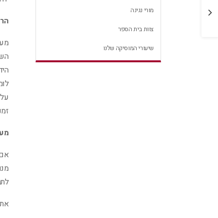
מורה לפיתוח קול
מורי נגינה
הרג
23 במרץ 2015
צוות בית הספר
מעב
שיעורי המוסיקה שלנו
השי
היד
לומ
על 
זמנ
מעו
אם 
מנו
לתר
אתם