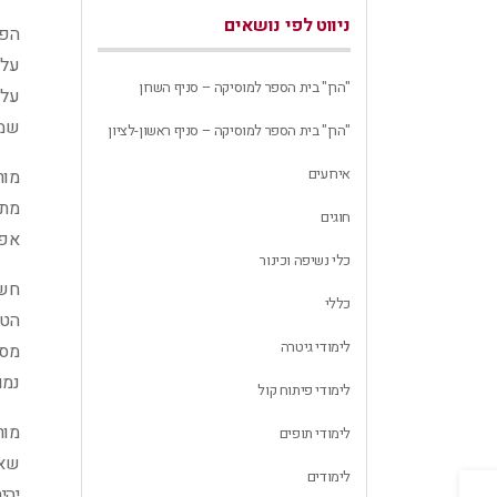
ניווט לפי נושאים
הפס
על 
"הרן" בית הספר למוסיקה – סניף השרון
על 
שמל
"הרן" בית הספר למוסיקה – סניף ראשון-לציון
אירועים
מור
מתא
חוגים
אפש
כלי נשיפה וכינור
חשו
כללי
הטכ
לימודי גיטרה
מספ
נמו
לימודי פיתוח קול
מור
לימודי תופים
שאנ
לימודים
יהי