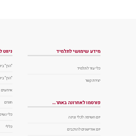
מידע שימושי לתלמיד
ניווט 
"הרן" בי
כלי עזר לתלמיד
"הרן" בי
יצירת קשר
אירועים
פורסמו לאחרונה באתר…
חוגים
כלי נשיפה
יום חשיפה לכלי נגינה
כללי
יום אודישנים להרכבים