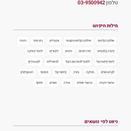
טלפון
03-9500942
מילות חיפוש
אולפן הקלטות
אולפן הקלטות מקצועי
אקורדים
בית ספר
גיטרה
גיטרה קלאסית
חדר חזרות
חזרות
לימודים
לימודי מוזיקה
לימוד פיתוח קול
ללמוד לפתח את הקול
למתחילים
לנגן שירים
לקרוא תווים
מוזיקה
מורה
פיתוח קול
פסנתר
ראשון לציון
שיעורי גיטרה
שיעורי תופים
שירה
תופים
תיפוף
ניווט לפי נושאים