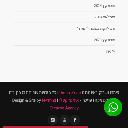
מופע קיץ 2024
פוריג'אם 2024
ערב להקות במועדון "התדר"
מופע קיץ 2023
גל סדן
פיתוח ושיווק באינטרנט
DreamZone
| כל הזכויות שמורות © הרן בית
ספר למוזיקה | עריכה -
איתמר קפלן
| Design & Site by
Nvrmnd
Creative Agency