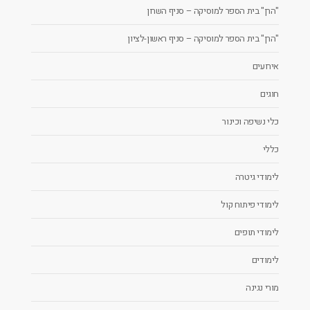
"הרן" בית הספר למוסיקה – סניף השרון
"הרן" בית הספר למוסיקה – סניף ראשון-לציון
אירועים
חוגים
כלי נשיפה וכינור
כללי
לימודי גיטרה
לימודי פיתוח קול
לימודי תופים
לימודים
מורי נגינה