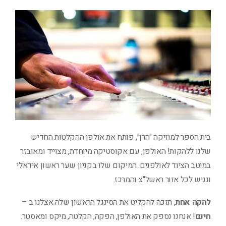
בית הספר למוזיקה "הרן", פותח את אולפן ההקלטות החדיש
שלנו ללהקות! האולפן, עם אקוסטיקה מיוחדת, מצוייד ומאובזר
במיטב הציוד לאולפנים. המיקום שלו בקניון שער ראשון אידאלי
ונגיש לכל אזור ראשל"צ והמרכז.
להקה אחת
, תזכה להקליט את הסינגל הראשון שלה אצלנו ב –
חינם
! אנחנו נספק את האולפן, הפקה, הקלטה, מיקס ומאסטר.