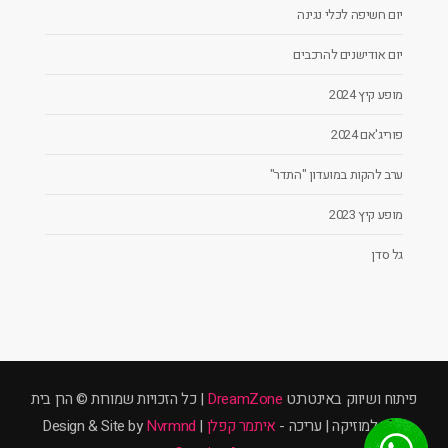
יום חשיפה לכלי נגינה
יום אודישנים להרכבים
מופע קיץ 2024
פוריג'אם 2024
ערב להקות במועדון "התדר"
מופע קיץ 2023
גל סדן
פיתוח ושיווק באינטרנט
DreamZone
| כל הזכויות שמורות © הרן בית
ספר למוזיקה | עריכה -
איתמר קפלן
| Design & Site by
Nvrmnd