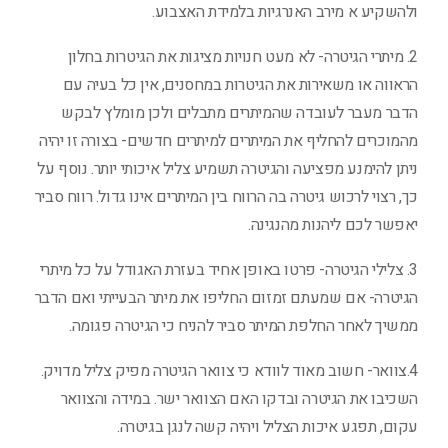
ולהשקיע א מירב האנרגיות בלמידת האצבוע.
2. מיתרי הגיטרה- לא מעט חנויות מציגות את הגיטרות בחלון
הראווה או משאירות את הגיטרות במחסנים, אין כל בעיה עם
הדבר מעבר לעובדה שהמיתרים מתבלים ולכן מומלץ לבקש
מהמוכרים להחליף את המיתרים למיתרים חדשים- בצורה זו יהיה
ניתן להימנע מפציעה והגיטרה תשמיע צליל איכותי יותר. נוסף על
כך, רצוי לרכוש גיטרה בה הרווח בין המיתרים אינו גדול. רווח סביר
יאפשר לכם ליהנות מהנגינה.
3. צלילי הגיטרה- פרטו באופן אחיד בעזרת האגודל על כל מיתרי
הגיטרה- אם שמעתם זמזום החליפו את מיתר הבעייתי ואם הדבר
ממשיך לאחר החלפת המיתר סביר להניח כי הגיטרה פגומה.
4.צוואר- חשוב מאוד לוודא כי צוואר הגיטרה מפיק צליל מדויק.
השכיבו את הגיטרה ובדקו האם הצוואר ישר. במידה והצוואר
עקום, תפגע איכות הצליל ויהיה קשה לנגן בגיטרה.