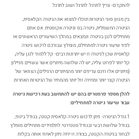
להתקדם- צריך לתרגל. לתרגל ושוב לתרגל.
בין מגוון סוגי הגיטרות תוכלו למצוא את הגיטרה הקלאסית,
הגיטרה החשמלית, גיטרה בס וגיטרה אקוסטית. אם אתם
מתחילים לנגן בגיטרה ונמצאים במהלך השיעורים הראשונים או
לפני שיעור גיטרה למתחילם, מומלץ עבורכם לרכוש גיטרה
קלאסית שכן לגיטרה זו יש יתרונות רבים- קל ללמוד לנגן עליה,
קל יותר לפרוט עליה, יש לה שלושה מיתרים אשר עשויים מניילון
(מיתרים אלו הינם עדינים יותר מהמיתרים הרגילים), הצוואר של
הגיטרה קצר יותר ומחירה זול יותר מהמחיר של הגיטרות האחרות.
להלן מספר פרמטרים בהם יש להתחשב בעת רכישת גיטרה
עבור שיעור גיטרה למתחילים:
1.גודל הגיטרה- ניתן לרכוש גיטרה קלאסית קטנה, בגודל בינוני,
בגודל שלושת רבעי ובגודל סטנדרטי. לתלמידים מתחילים מומלץ
לבחור בגיטרה הקטנה, בצורה זו יהיה ניתן לאחוז אותה בקלות