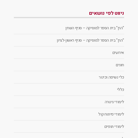
ניווט לפי נושאים
"הרן" בית הספר למוסיקה – סניף השרון
"הרן" בית הספר למוסיקה – סניף ראשון-לציון
אירועים
חוגים
כלי נשיפה וכינור
כללי
לימודי גיטרה
לימודי פיתוח קול
לימודי תופים