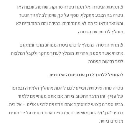
5. תקינות הגיטרה- אל תקנו גיטרה סדוקה, שרוטה, שבורה או
גיטרה בה הצבע מתקלף. נוסף על כך, שימו לב לאזור הגשר
והצוואר וודאו כי הם לא מתנדנדים. במידה והם מתנדנדים לא
מומלץ לרכוש את הגיטרה.
6. מחיר הגיטרה- מומלץ לרכוש גיטרה ממותג מוכר וממקום
איכותי אשר מספק אחריות. מומלץ לערוך מחקר ולקבל המלצות
לפני רכישת הגיטרה.
להתחיל ללמוד לנגן עם גיטרה איכותית
גיטרה נוחה ואיכותית תסייע לכם ליהנות מתהליך הלמידה ובסופו
של עניין- זהו הדבר החשוב ביותר. אם אתם מעוניינים ללמוד
בבית ספר מקצועי למוסיקה אתם מוזמנים להגיע אלינו – אל בית
הספר "הרן" וליהנות משיעורים איכותיים אשר ניתנים על ידי מורים
מנוסים ביותר.