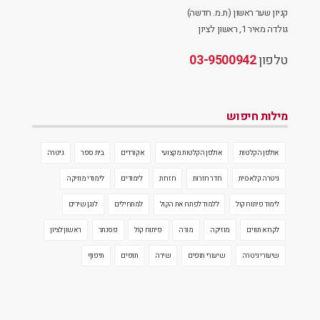
קניון שער ראשון (ת.מ. חדשה)
גולדה מאיר 1, ראשון לציון
טלפון
03-9500942
מילות חיפוש
אולפן הקלטות
אולפן הקלטות מקצועי
אקורדים
בית ספר
גיטרה
גיטרה קלאסית
חדר חזרות
חזרות
לימודים
לימודי מוזיקה
לימוד פיתוח קול
ללמוד לפתח את הקול
למתחילים
לנגן שירים
לקרוא תווים
מוזיקה
מורה
פיתוח קול
פסנתר
ראשון לציון
שיעורי גיטרה
שיעורי תופים
שירה
תופים
תיפוף