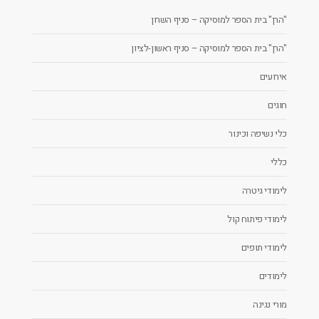
"הרן" בית הספר למוסיקה – סניף השרון
"הרן" בית הספר למוסיקה – סניף ראשון-לציון
אירועים
חוגים
כלי נשיפה וכינור
כללי
לימודי גיטרה
לימודי פיתוח קול
לימודי תופים
לימודים
מורי נגינה