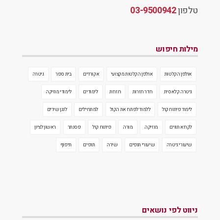
טלפון
03-9500942
מילות חיפוש
אולפן הקלטות
אולפן הקלטות מקצועי
אקורדים
בית ספר
גיטרה
גיטרה קלאסית
חדר חזרות
חזרות
לימודים
לימודי מוזיקה
לימוד פיתוח קול
ללמוד לפתח את הקול
למתחילים
לנגן שירים
לקרוא תווים
מוזיקה
מורה
פיתוח קול
פסנתר
ראשון לציון
שיעורי גיטרה
שיעורי תופים
שירה
תופים
תיפוף
ניווט לפי נושאים