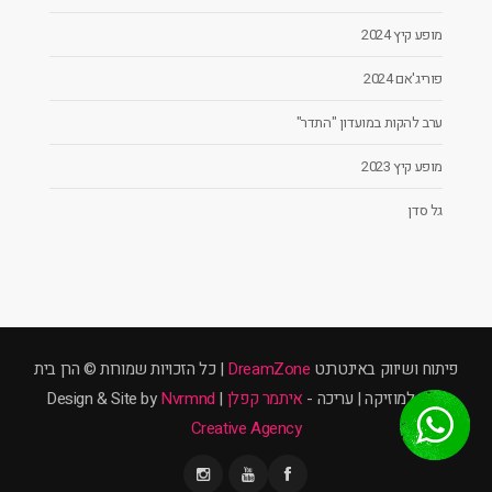
מופע קיץ 2024
פוריג'אם 2024
ערב להקות במועדון "התדר"
מופע קיץ 2023
גל סדן
פיתוח ושיווק באינטרנט
DreamZone
| כל הזכויות שמורות © הרן בית
ספר למוזיקה | עריכה -
איתמר קפלן
| Design & Site by
Nvrmnd
Creative Agency