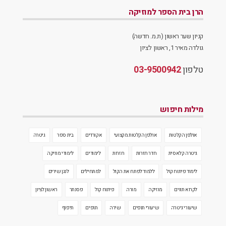
הרן בית הספר למוזיקה
קניון שער ראשון (ת.מ. חדשה)
גולדה מאיר 1, ראשון לציון
טלפון
03-9500942
מילות חיפוש
אולפן הקלטות
אולפן הקלטות מקצועי
אקורדים
בית ספר
גיטרה
גיטרה קלאסית
חדר חזרות
חזרות
לימודים
לימודי מוזיקה
לימוד פיתוח קול
ללמוד לפתח את הקול
למתחילים
לנגן שירים
לקרוא תווים
מוזיקה
מורה
פיתוח קול
פסנתר
ראשון לציון
שיעורי גיטרה
שיעורי תופים
שירה
תופים
תיפוף