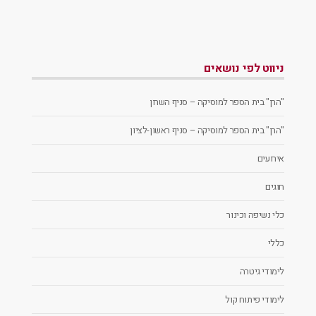
ניווט לפי נושאים
"הרן" בית הספר למוסיקה – סניף השרון
"הרן" בית הספר למוסיקה – סניף ראשון-לציון
אירועים
חוגים
כלי נשיפה וכינור
כללי
לימודי גיטרה
לימודי פיתוח קול