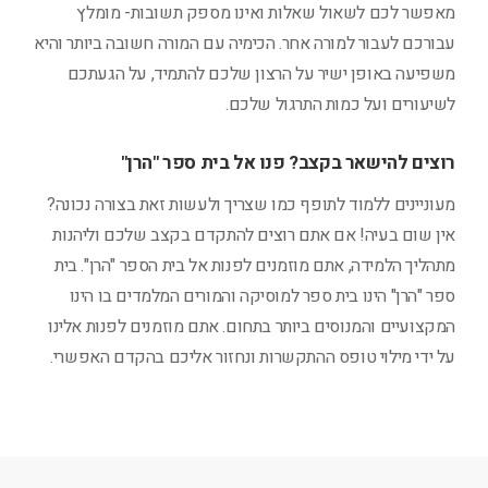
מאפשר לכם לשאול שאלות ואינו מספק תשובות- מומלץ
עבורכם לעבור למורה אחר. הכימיה עם המורה חשובה ביותר והיא
משפיעה באופן ישיר על הרצון שלכם להתמיד, על הגעתכם
לשיעורים ועל כמות התרגול שלכם.
רוצים להישאר בקצב? פנו אל בית ספר "הרן"
מעוניינים ללמוד לתופף כמו שצריך ולעשות זאת בצורה נכונה?
אין שום בעיה! אם אתם רוצים להתקדם בקצב שלכם וליהנות
מתהליך הלמידה, אתם מוזמנים לפנות אל בית הספר "הרן". בית
ספר "הרן" הינו בית ספר למוסיקה והמורים המלמדים בו הינו
המקצועיים והמנוסים ביותר בתחום. אתם מוזמנים לפנות אלינו
על ידי מילוי טופס ההתקשרות ונחזור אליכם בהקדם האפשרי.