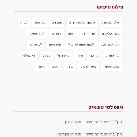
מילות חיפוש
אולפן הקלטות
אולפן הקלטות מקצועי
אקורדים
בית ספר
גיטרה
גיטרה קלאסית
חדר חזרות
חזרות
לימודים
לימודי מוזיקה
לימוד פיתוח קול
ללמוד לפתח את הקול
למתחילים
לנגן שירים
לקרוא תווים
מוזיקה
מורה
פיתוח קול
פסנתר
ראשון לציון
שיעורי גיטרה
שיעורי תופים
שירה
תופים
תיפוף
ניווט לפי נושאים
"הרן" בית הספר למוסיקה – סניף השרון
"הרן" בית הספר למוסיקה – סניף ראשון-לציון