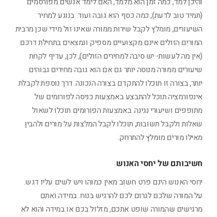
והיכן למד, כמה זמן הוא מלמד, האם לימד אנשים מפורסמים
(תמיד טוב לדעת), כמה כסף הוא גובה ועוד. בנוגע למחיר
השיעורים, מומלץ לקבל שירות ממורה שאינו זול מידי שכן מרבית
המורים הזולים אינם מקצועיים מספיק ונמצאים בתחילת דרכם
(אין מה לעשות- יש סיבה למחירים הזולים), לכן, עדיף לקחת
שיעורים ממורה מנוסה יותר גם אם הוא גובה מחירים גבוהים
יותר, בצורה זו תוכלו להתקדם בצורה הנכונה. דרך נוספת לקבלת
אינפורמציה תוכל להתבצע באמצעות כניסה לפורומים של
מתופפים ושיעורי נגינה. באמצעות הפורומים תוכלו לשאול
שאלות ולקבל תשובות, תוכלו לקבל המלצות על מורים ולהבין
מאילו מורים מומלץ להתרחק.
חשיבותם של יחסי האנוש
יחסי האנוש הינם פרט חשוב מאין כמוהו ויש לשים עליו דגש.
על המורה שלכם לגרום לכם להרגיש בנוח. במידה ואתם
מרגישים שהמורה שופט אתכם, מזלזל בכם או במידה והוא לא