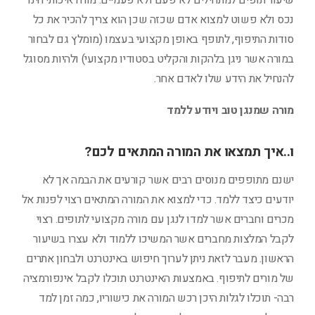
שיעור תופים למתחילים לא פעם ולא פעמיים. מורה איכותי הינו
נכס ולא פשוט למצוא אדם שכזה שכן הוא צריך להכיר את כל
סודות התיפוף, לתופף באופן מקצועי בעצמו (מומלץ גם לבחור
במורה אשר ניגן בלהקות והקליט בסטודיו מקצועי) ולהיות מסוגל
להנחיל את הידע שלו לאדם אחר.
מורה שמנגן טוב ויודע ללמד
ו..איך תמצאו את המורה המתאים לכם?
ישנם מתופפים מנוסים רבים אשר קורעים את הבמה אך לא
יודעים כיצד ללמד. כדי למצוא את המורה המתאים רצוי לפנות אל
מכרים וחברים אשר למדו לנגן עם מורה מקצועי לתופים. רצוי
לקבל המלצות מחברים אשר המשיכו ללמוד ולא עצרו בשיעור
הראשון. מעבר לזאת ניתן לערוך חיפוש באינטרנט ולבחון אתרים
של מורים לתיפוף. באמצעות האינטרנט תוכלו לקבל אינפורמציה
רבה- תוכלו לגלות היכן רכש המורה את כישוריו, כמה זמן למד