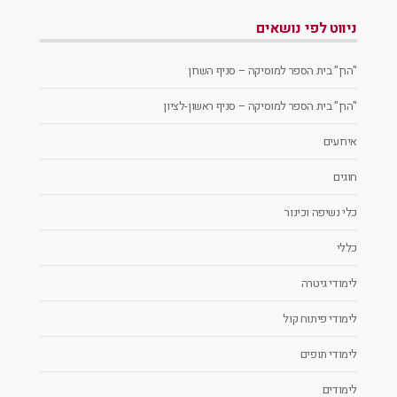
ניווט לפי נושאים
"הרן" בית הספר למוסיקה – סניף השרון
"הרן" בית הספר למוסיקה – סניף ראשון-לציון
אירועים
חוגים
כלי נשיפה וכינור
כללי
לימודי גיטרה
לימודי פיתוח קול
לימודי תופים
לימודים