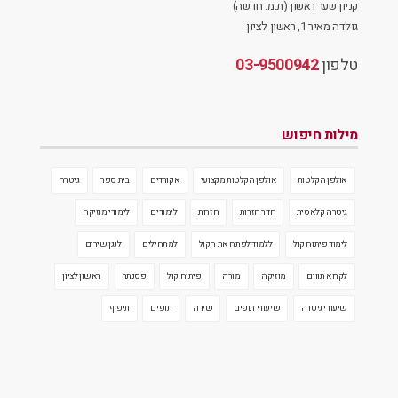
קניון שער ראשון (ת.מ. חדשה)
גולדה מאיר 1, ראשון לציון
טלפון
03-9500942
מילות חיפוש
אולפן הקלטות
אולפן הקלטות מקצועי
אקורדים
בית ספר
גיטרה
גיטרה קלאסית
חדר חזרות
חזרות
לימודים
לימודי מוזיקה
לימוד פיתוח קול
ללמוד לפתח את הקול
למתחילים
לנגן שירים
לקרוא תווים
מוזיקה
מורה
פיתוח קול
פסנתר
ראשון לציון
שיעורי גיטרה
שיעורי תופים
שירה
תופים
תיפוף