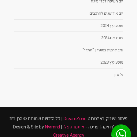
יום חשיפה לכלי נגינה
יום אודישנים להרכבים
מופע קיץ 2024
פוריג'אם 2024
ערב להקות במועדון "התדר"
מופע קיץ 2023
גל סדן
פיתוח ושיווק באינטרנט
DreamZone
| כל הזכויות שמורות © הרן בית
ספר למוזיקה | עריכה -
איתמר קפלן
| Design & Site by
Nvrmnd
Creative Agency