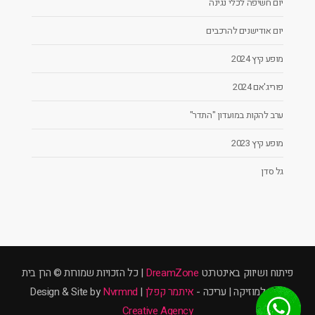
יום חשיפה לכלי נגינה
יום אודישנים להרכבים
מופע קיץ 2024
פוריג'אם 2024
ערב להקות במועדון "התדר"
מופע קיץ 2023
גל סדן
פיתוח ושיווק באינטרנט
DreamZone
| כל הזכויות שמורות © הרן בית
ספר למוזיקה | עריכה -
איתמר קפלן
| Design & Site by
Nvrmnd
Creative Agency