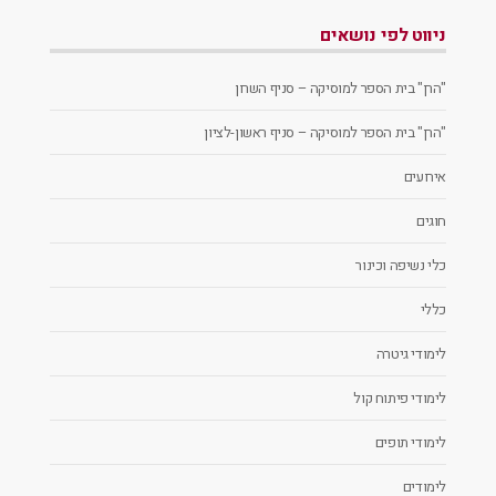
ניווט לפי נושאים
"הרן" בית הספר למוסיקה – סניף השרון
"הרן" בית הספר למוסיקה – סניף ראשון-לציון
אירועים
חוגים
כלי נשיפה וכינור
כללי
לימודי גיטרה
לימודי פיתוח קול
לימודי תופים
לימודים