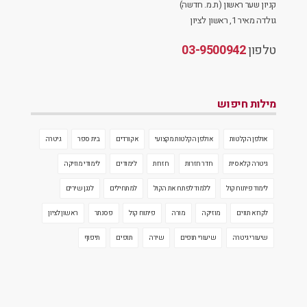
קניון שער ראשון (ת.מ. חדשה)
גולדה מאיר 1, ראשון לציון
טלפון
03-9500942
מילות חיפוש
אולפן הקלטות
אולפן הקלטות מקצועי
אקורדים
בית ספר
גיטרה
גיטרה קלאסית
חדר חזרות
חזרות
לימודים
לימודי מוזיקה
לימוד פיתוח קול
ללמוד לפתח את הקול
למתחילים
לנגן שירים
לקרוא תווים
מוזיקה
מורה
פיתוח קול
פסנתר
ראשון לציון
שיעורי גיטרה
שיעורי תופים
שירה
תופים
תיפוף