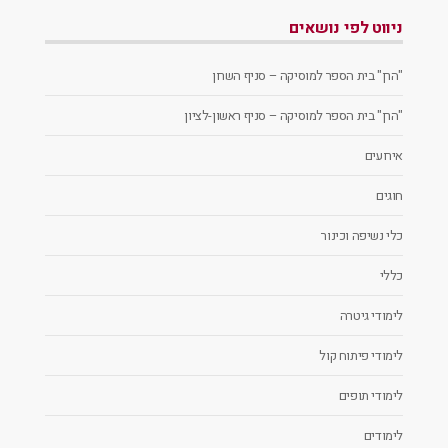
ניווט לפי נושאים
"הרן" בית הספר למוסיקה – סניף השרון
"הרן" בית הספר למוסיקה – סניף ראשון-לציון
אירועים
חוגים
כלי נשיפה וכינור
כללי
לימודי גיטרה
לימודי פיתוח קול
לימודי תופים
לימודים