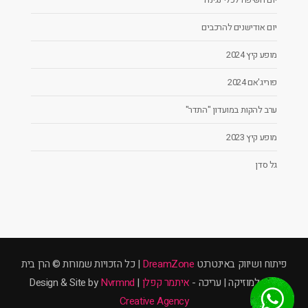
יום אודישנים להרכבים
מופע קיץ 2024
פוריג'אם 2024
ערב להקות במועדון "התדר"
מופע קיץ 2023
גל סדן
פיתוח ושיווק באינטרנט
DreamZone
| כל הזכויות שמורות © הרן בית
ספר למוזיקה | עריכה -
איתמר קפלן
| Design & Site by
Nvrmnd
Creative Agency