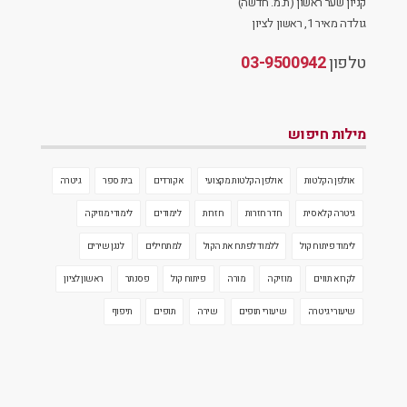
קניון שער ראשון (ת.מ. חדשה)
גולדה מאיר 1, ראשון לציון
טלפון
03-9500942
מילות חיפוש
אולפן הקלטות
אולפן הקלטות מקצועי
אקורדים
בית ספר
גיטרה
גיטרה קלאסית
חדר חזרות
חזרות
לימודים
לימודי מוזיקה
לימוד פיתוח קול
ללמוד לפתח את הקול
למתחילים
לנגן שירים
לקרוא תווים
מוזיקה
מורה
פיתוח קול
פסנתר
ראשון לציון
שיעורי גיטרה
שיעורי תופים
שירה
תופים
תיפוף