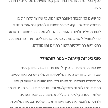
כסף בכלי נגינה שתגלו בתוך זמן קצר שאינכם מסוגלים להתרגל
אליו.
כך שעם כל הכבוד לאהבה למוזיקה, מי שרוצה ללמוד לנגן
בגיטרה חייב להשקיע את המינימום של הזמן והמאמץ הגופני
להתרגל אליה ולצורת האחיזה שלה, להתאהב בה פשוטו כמשמעו
כדי להתחיל להפיק ממנה צלילים ערבים לאוזן. אחר כך באות כל
התיאוריות המוזיקליות לימוד התווים והאקורדים.
סוגי גיטרות קיימות – במה להתחיל?
יש כמה סוגי גיטרות וצריך לדעת מהו ההבדל ביניהן לפני
שבוחרים כיוון. יש גיטרה קלאסית וחשמלית, יש בס ואקוסטית.
המתחילים לומדים על גיטרה קלאסית משום שכשמה כן היא –
הבסיס. כמו ללמוד ציור קלאסי ורישום כבסיס לשאר השיטות. מי
שלומד גיטרה קלאסית יכול לנוע משם לכל שאר הסוגים
ולהתאים לעצמו את סוג הגיטרה הנכון. שליטה בגיטרה קלאסית