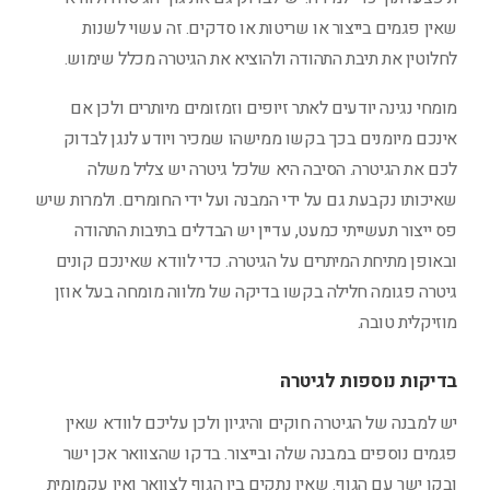
שאין פגמים בייצור או שריטות או סדקים. זה עשוי לשנות
לחלוטין את תיבת התהודה ולהוציא את הגיטרה מכלל שימוש.
מומחי נגינה יודעים לאתר זיופים וזמזומים מיותרים ולכן אם
אינכם מיומנים בכך בקשו ממישהו שמכיר ויודע לנגן לבדוק
לכם את הגיטרה. הסיבה היא שלכל גיטרה יש צליל משלה
שאיכותו נקבעת גם על ידי המבנה ועל ידי החומרים. ולמרות שיש
פס ייצור תעשייתי כמעט, עדיין יש הבדלים בתיבות התהודה
ובאופן מתיחת המיתרים על הגיטרה. כדי לוודא שאינכם קונים
גיטרה פגומה חלילה בקשו בדיקה של מלווה מומחה בעל אוזן
מוזיקלית טובה.
בדיקות נוספות לגיטרה
יש למבנה של הגיטרה חוקים והיגיון ולכן עליכם לוודא שאין
פגמים נוספים במבנה שלה ובייצור. בדקו שהצוואר אכן ישר
ובקו ישר עם הגוף. שאין נתקים בין הגוף לצוואר ואין עקמומית