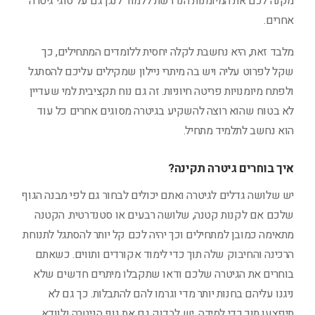
מקנה לכם את המיומנות הנדרשת ללמוד לנגן גם על סוגי גיטרה
אחרים.
מלבד זאת, היא נחשבת לקלה יחסית ללומדים המתחילים, כך
שקל לפרוט עליה ויש בה מיתרי ניילון שמקילים עליכם להסתגל
ולפתח מיומנויות פריטה חיוניות. זה גם נוח תקציבית למי שעדיין
לא בטוח שהוא רוצה להשקיע בגיטרה מסוגים אחרים כל עוד
הוא נחשב לתלמיד מתחיל.
איך בוחרים גיטרה תקינה?
יש שלושה גדלים לגיטרה ואתם יכולים לבחור גם לפי מבנה הגוף
שלכם אם לקנות קטנה, שלושה רבעים או סטנדרטית. הקטנה
מתאימה כמובן למתחילים וכך יהיה לכם קל יותר להסתגל לתנוחת
הרכינה והחיבוק שלה תוך כדי לימוד אקורדים ותווים. כשאתם
בוחרים את הגיטרה שלכם ודאו שתקבלו מיתרים חדשים שלא
ניגנו עליהם בחנות יותר מדי וגרמו להם להתבלות. כך גם לא
תיפצעו תוך כדי למידה. יש לבדוק גם את גוף הגיטרה ולוודא