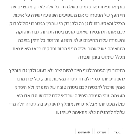
בעץ או נפיחות או פגמים בשלמותו. כל אלה לא רק מקצרים את
חיי העץ של הגיטרה כי אם משפיעים השפעה ישירה על איכות
הצליל והאפשרות לנגן בה ולכן רק מי שמבין בגיטרות יכול לבדוק
לכם אותה ולהבטיח שאתם קונים גיטרה תקינה. גם התחזוקה
והשמירה עליה מחייבים שלא תיפגע ותרופד כל הזמן בתיבה
המתאימה. יש לשמור עליה מפני מכות וסדקים כי אז היא יוצאת
מכלל שימוש בזמן שבירה.
החיבור בין הגיטרה לגוף חייב להיות יציב ולא רעוע ולכן גם מומלץ
להשקיע יותר כסף ולבחור גיטרה מאיכות טובה, של יצרן מוכר
ואמין שיכול להבטיח לכם גיטרה טובה של תתפרק ולא תיסדק
מעצמה. זוהי הגיטרה היחידה שכדאי לכם לרכוש וגם אם היא
עולה מעט יותר אבל איכותית מומלץ להשקיע בה. גיטרה זולה מדי
עלולה להתגלות כלא מתאימה לשימוש.
גיטרה
לימודים
למתחילים