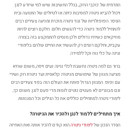
התדמית של כוכבי הרוק, בגלל החשיבות שיש למי שיודע לנגן
ויכול להביא גיטרה למסיבות כיתה או לטיולים של התנועה ובית
הספר. הפופולריות של נגני גיטרה מוכרת ומניעה צעירים רבים
להתחיל ללמוד גיטרה כדי להגשים חלום. חלקם רוצים להיות
מוזיקאים כשיהיו גדולים ולכן מנסים להתמקצע בזה בצורה
עקבית, וחלקם רוצים רק להעשיר את החיים שלהם בלימודי
נגינה על כלי נוח וקל ללמידה.
ברור גם למה גיטרה נחשבת לכלי נגינה נעים ויפה, משום שהיא
מציעה מגוון של שימושים מגיטרה קלאסית ועד גיטרת רוק ושירי
עם ופופ. המגוון הגדול פותח את העולם הזה בפני צעירים רבים
וגם מבוגרים לא מעטים נוטים לנסות מדי פעם לנגן. משום כך,
לימודי גיטרה למתחילים כוללים את כל הגילים וכל הסגנונות.
איך מתחילים ללמוד לנגן ולהכיר את הגיטרה?
הסדר הנכון של
לימודי גיטרה
הוא קודם להכיר אותה ואת האחיזה