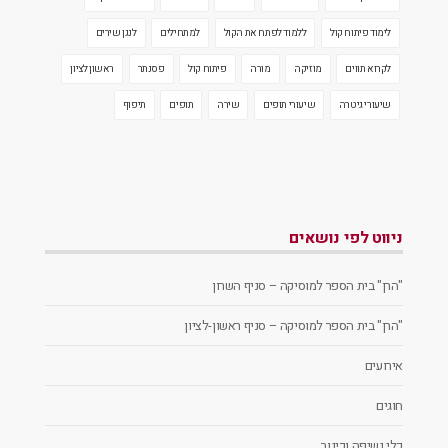
לימוד פיתוח קול
ללמוד לפתח את הקול
למתחילים
לנגן שירים
לקרוא תווים
מוזיקה
מורה
פיתוח קול
פסנתר
ראשון לציון
שיעורי גיטרה
שיעורי תופים
שירה
תופים
תיפוף
ניווט לפי נושאים
"הרן" בית הספר למוסיקה – סניף השרון
"הרן" בית הספר למוסיקה – סניף ראשון-לציון
אירועים
חוגים
כלי נשיפה וכינור