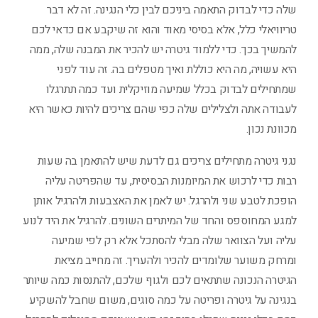
שלה כדי לבדוק התאמה ביניכם לבין כלי הנגינה. זה לא דבר
טריוויאלי כלל, אלא בסיסי מאוד והוא זה שיקבע אם כדאי לכם
להמשיך בכך. כדי ללמוד גיטרה יש להכיר את המבנה שלה, ממה
היא עשויה, מה היא כוללת ואיך מטפלים בה. זה עוד לפני
שמתחילים לבדוק בכלל שמיעה מוזיקלית ועד כמה תתרגלו
לעבודה אתה ולצלילים שלה כפי שהם צריכים להיות כאשר היא
מכוונת נכון.
נגני גיטרה מתחילים צריכים גם לדעת שיש להתאמן בה שעות
רבות כדי לרכוש את המיומנות הבסיסית, עד שהפריטה עליה
הופכת לטבע שני ולהרגל. יש לאמן את האצבעות ולהרגיל אותן
למגע המחוספס והחד של המיתרים השונים. להרגיל את היד לנוע
עליה ועל הצוואר שלה מבלי להסתכל אלא רק לפי שמיעה
ומרחק משוער שלומדים להכיר ולהעריך. זה מחייב מציאת
הגיטרה הנכונה שתתאים לכם ולגוף שלכם, להתנסות כמה שיותר
בנגינה על גיטרה ופריטה על כמה סוגים, משום שחבל להשקיע