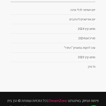
יום חשיפה לכלי נגינה
יום אודישנים להרכבים
מופע קיץ 2024
פוריג'אם 2024
ערב להקות במועדון "התדר"
מופע קיץ 2023
גל סדן
פיתוח ושיווק באינטרנט
DreamZone
| כל הזכויות שמורות © הרן בית