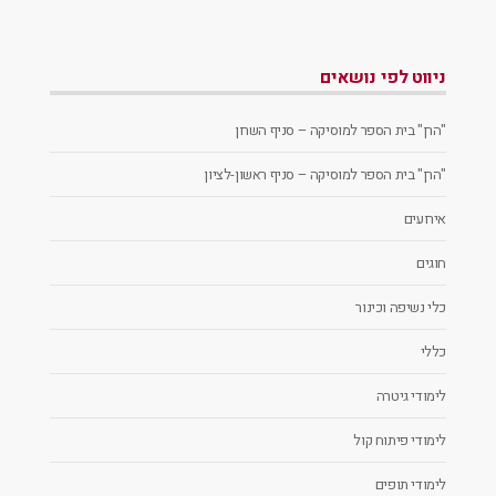
ניווט לפי נושאים
"הרן" בית הספר למוסיקה – סניף השרון
"הרן" בית הספר למוסיקה – סניף ראשון-לציון
אירועים
חוגים
כלי נשיפה וכינור
כללי
לימודי גיטרה
לימודי פיתוח קול
לימודי תופים