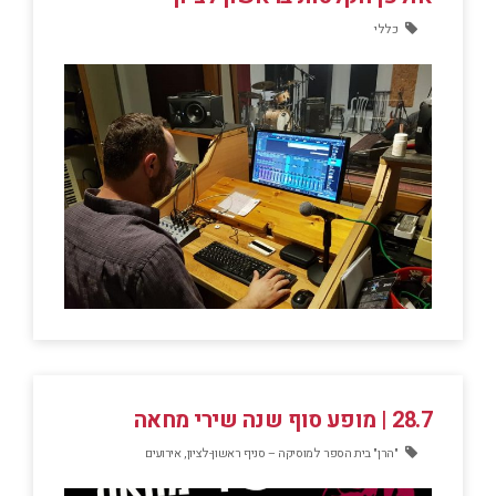
כללי
28.7 | מופע סוף שנה שירי מחאה
"הרן" בית הספר למוסיקה – סניף ראשון-לציון
,
אירועים