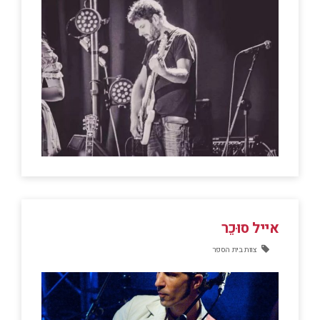
אייל סוּכֵר
צוות בית הספר