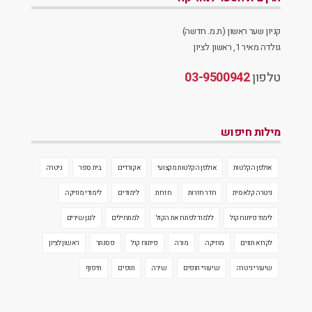
קניון שער ראשון (ת.מ. חדשה)
גולדה מאיר 1, ראשון לציון
טלפון
03-9500942
מילות חיפוש
אולפן הקלטות
אולפן הקלטות מקצועי
אקורדים
בית ספר
גיטרה
גיטרה קלאסית
חדר חזרות
חזרות
לימודים
לימודי מוזיקה
לימוד פיתוח קול
ללמוד לפתח את הקול
למתחילים
לנגן שירים
לקרוא תווים
מוזיקה
מורה
פיתוח קול
פסנתר
ראשון לציון
שיעורי גיטרה
שיעורי תופים
שירה
תופים
תיפוף